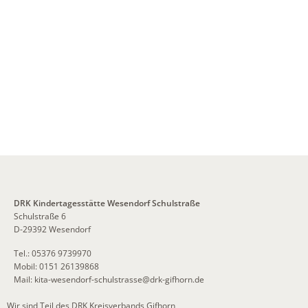
DRK Kindertagesstätte Wesendorf Schulstraße
Schulstraße 6
D-29392 Wesendorf
Tel.: 05376 9739970
Mobil: 0151 26139868
Mail:
kita-wesendorf-schulstrasse
@
drk-gifhorn.de
Wir sind Teil des DRK Kreisverbands Gifhorn